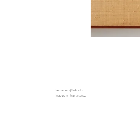
lisamartens@hotmail.fr
instagram :
lisamartens.c